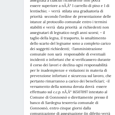
assegnata a ciascun richiedente non potrà
essere superiore a nÃ‚Â° 1 carrello di pino e 1 di
lentischio; – verrà stilata una graduatoria di
priorità secondo l’ordine de presentazione delle
istanze al protocollo comunale entro i termini
stabiliti e verrà data priorità ai richiedenti non
assegnatari di legnatico negli anni scorsi; – il
taglio della legna, il trasporto, lo smaltimento
dello scarto del legname sono a completo carico
dei soggetti richiedenti; -l’amministrazione
comunale non sarà responsabile di eventuali
incidenti o infortuni che si verificassero durante
il corso dei lavori e declina ogni responsabilità
per le inadempienze e violazioni in materia di
prevenzione infortuni e sicurezza sul lavoro, che
pertanto rimarranno a carico dei beneficiari; -il
versamento della somma dovuta dovrà essere
effettuato sul c.c.p. nÃ‚Â° 16507097 intestato al
Comune di Gonnosnò o direttamente presso il
banco di Sardegna tesoreria comunale di
Gonnosnò, entro cinque giorni dalla
comunicazione di assegnazione (in difetto verrà