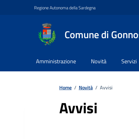
Vai ai contenuti
Vai al footer
Regione Autonoma della Sardegna
Comune di Gonno
Amministrazione
Novità
Servizi
Home
/
Novità
/
Avvisi
Avvisi