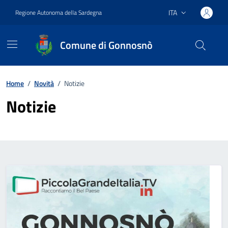
Vai ai contenuti
Vai al footer
ITA
Regione Autonoma della Sardegna
Lingua attiva:
Comune di Gonnosnò
Home
/
Novità
/
Notizie
Notizie