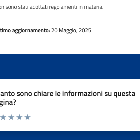
n sono stati adottati regolamenti in materia.
ltimo aggiornamento:
20 Maggio, 2025
anto sono chiare le informazioni su questa
gina?
a da 1 a 5 stelle la pagina
ta 1 stelle su 5
Valuta 2 stelle su 5
Valuta 3 stelle su 5
Valuta 4 stelle su 5
Valuta 5 stelle su 5