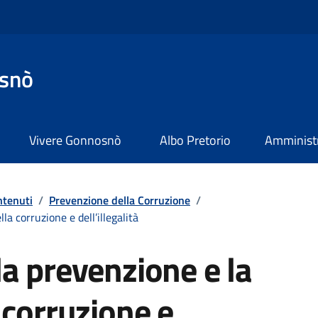
snò
Vivere Gonnosnò
Albo Pretorio
Amministr
ntenuti
/
Prevenzione della Corruzione
/
a corruzione e dell’illegalità
a prevenzione e la
 corruzione e