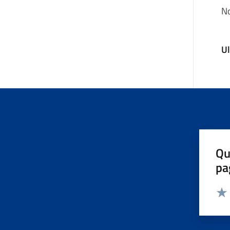
No
U
Qu
pa
Valut
Valu