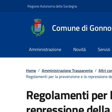
Vai ai contenuti
Vai al footer
Regione Autonoma della Sardegna
Comune di Gonno
Amministrazione
Novità
Servizi
Home
/
Amministrazione Trasparente
/
Altri co
Regolamenti per la prevenzione e la repressione dell
Regolamenti per l
repressione della