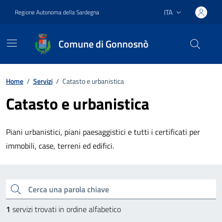
Vai ai contenuti
Vai al footer
ITA
Regione Autonoma della Sardegna
Lingua attiva:
Comune di Gonnosnò
Home
/
Servizi
/
Catasto e urbanistica
Catasto e urbanistica
Piani urbanistici, piani paesaggistici e tutti i certificati per
immobili, case, terreni ed edifici.
Esplora tutti i servizi
Cerca una parola chiave
1
servizi trovati in ordine alfabetico