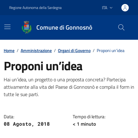
Vai ai contenuti
Vai al footer
ITA
Regione Autonoma della Sardegna
Lingua attiva:
Comune di Gonnosnò
Home
/
Amministrazione
/
Organi di Governo
/
Proponi un’idea
Proponi un’idea
Dettagli della notizia
Hai un’idea, un progetto o una proposta concreta? Partecipa
attivamente alla vita del Paese di Gonnosnò e compila il form in
tutte le sue parti.
Data:
Tempo di lettura:
< 1
minuto
08 Agosto, 2018