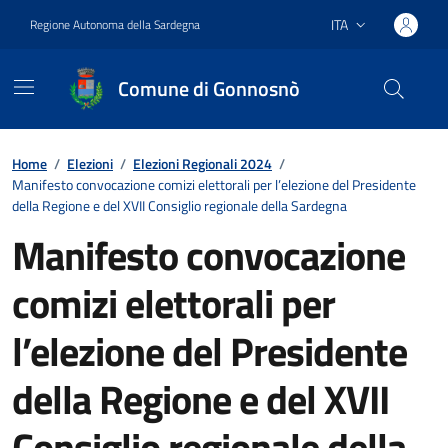
Vai ai contenuti
Vai al footer
ITA
Regione Autonoma della Sardegna
Lingua attiva:
Comune di Gonnosnò
Home
/
Elezioni
/
Elezioni Regionali 2024
/
Manifesto convocazione comizi elettorali per l’elezione del Presidente
della Regione e del XVII Consiglio regionale della Sardegna
Manifesto convocazione
comizi elettorali per
l’elezione del Presidente
della Regione e del XVII
Consiglio regionale della