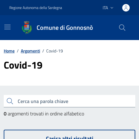
Vai ai contenuti
Vai al footer
ITA
Regione Autonoma della Sardegna
Lingua attiva:
Comune di Gonnosnò
Home
/
Argomenti
/
Covid-19
Covid-19
Esplora tutti gli argomenti
Cerca una parola chiave
0
argomenti trovati in ordine alfabetico
Carica altri risultati