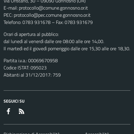
Via Oristano, 30 – 09090 Gonnosnò (OR)
E-mail: protocollo@comune.gonnosno.or.it
PEC: protocollo@pec.comune.gonnosno.or.it
Telefono: 0783 931678 – Fax: 0783 931679
Orari di apertura al pubblico:
dal lunedì al venerdì dalle ore 08:00 alle ore 14,00.
Il martedì ed il giovedì pomeriggio dalle ore 15,30 alle ore 18,30.
Partita i.v.a.: 00069670958
Codice ISTAT: 095023
Abitanti al 31/12/2017: 759
SEGUICI SU
Facebook
RSS