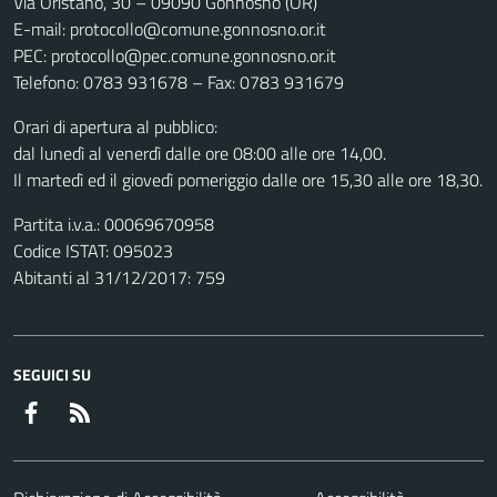
Via Oristano, 30 – 09090 Gonnosnò (OR)
E-mail: protocollo@comune.gonnosno.or.it
PEC: protocollo@pec.comune.gonnosno.or.it
Telefono: 0783 931678 – Fax: 0783 931679
Orari di apertura al pubblico:
dal lunedì al venerdì dalle ore 08:00 alle ore 14,00.
Il martedì ed il giovedì pomeriggio dalle ore 15,30 alle ore 18,30.
Partita i.v.a.: 00069670958
Codice ISTAT: 095023
Abitanti al 31/12/2017: 759
SEGUICI SU
Facebook
RSS