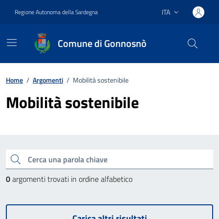
Vai ai contenuti
Vai al footer
ITA
Regione Autonoma della Sardegna
Lingua attiva:
Comune di Gonnosnò
Home
/
Argomenti
/
Mobilità sostenibile
Mobilità sostenibile
Esplora tutti gli argomenti
Cerca una parola chiave
0
argomenti trovati in ordine alfabetico
Carica altri risultati