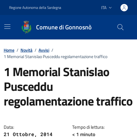
Vai ai contenuti
Vai al footer
ITA
Regione Autonoma della Sardegna
Lingua attiva:
Comune di Gonnosnò
Home
/
Novità
/
Avvisi
/
1 Memorial Stanislao Pusceddu regolamentazione traffico
1 Memorial Stanislao
Pusceddu
regolamentazione traffico
Dettagli della notizia
Data:
Tempo di lettura:
< 1
minuto
21 Ottobre, 2014