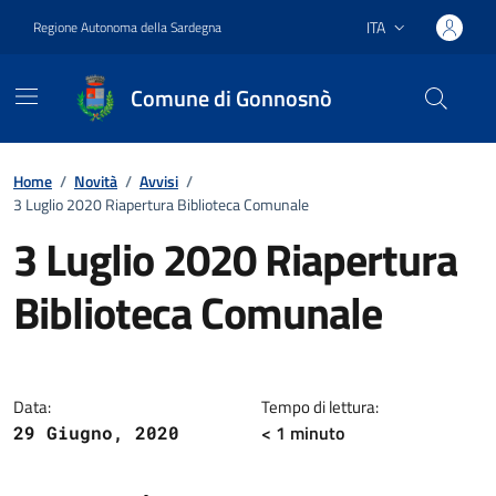
Vai ai contenuti
Vai al footer
ITA
Regione Autonoma della Sardegna
Lingua attiva:
Comune di Gonnosnò
Home
/
Novità
/
Avvisi
/
3 Luglio 2020 Riapertura Biblioteca Comunale
3 Luglio 2020 Riapertura
Biblioteca Comunale
Dettagli della notizia
Data:
Tempo di lettura:
< 1
minuto
29 Giugno, 2020