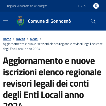
Vai ai contenuti
Vai al footer
ITA
Regione Autonoma della Sardegna
Lingua attiva:
Comune di Gonnosnò
Home
/
Novità
/
Avvisi
/
Aggiornamento e nuove iscrizioni elenco regionale revisori legali dei conti
degli Enti Locali anno 2024
Aggiornamento e nuove
iscrizioni elenco regionale
revisori legali dei conti
degli Enti Locali anno
2024