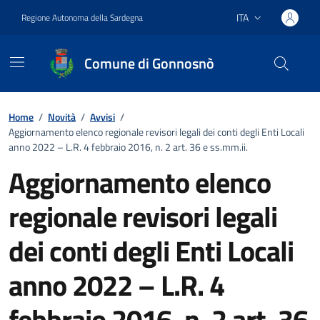
Vai ai contenuti
Vai al footer
ITA
Regione Autonoma della Sardegna
Lingua attiva:
Comune di Gonnosnò
Home
/
Novità
/
Avvisi
/
Aggiornamento elenco regionale revisori legali dei conti degli Enti Locali
anno 2022 – L.R. 4 febbraio 2016, n. 2 art. 36 e ss.mm.ii.
Aggiornamento elenco
regionale revisori legali
dei conti degli Enti Locali
anno 2022 – L.R. 4
febbraio 2016, n. 2 art. 36