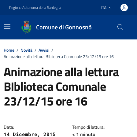
Vai ai contenuti
Vai al footer
ITA
Regione Autonoma della Sardegna
Lingua attiva:
Comune di Gonnosnò
Home
/
Novità
/
Avvisi
/
Animazione alla lettura BIblioteca Comunale 23/12/15 ore 16
Animazione alla lettura
BIblioteca Comunale
23/12/15 ore 16
Dettagli della notizia
Data:
Tempo di lettura:
< 1
minuto
14 Dicembre, 2015