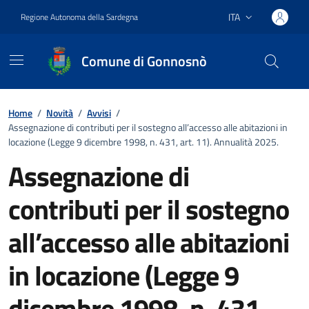
Vai ai contenuti
Vai al footer
ITA
Regione Autonoma della Sardegna
Lingua attiva:
Comune di Gonnosnò
Home
/
Novità
/
Avvisi
/
Assegnazione di contributi per il sostegno all’accesso alle abitazioni in
locazione (Legge 9 dicembre 1998, n. 431, art. 11). Annualità 2025.
Assegnazione di
contributi per il sostegno
all’accesso alle abitazioni
in locazione (Legge 9
dicembre 1998, n. 431,