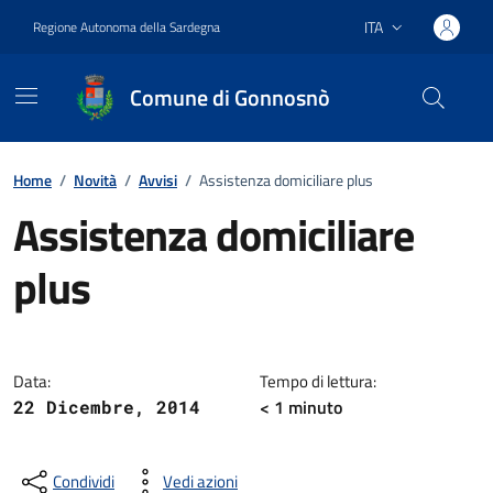
Vai ai contenuti
Vai al footer
ITA
Regione Autonoma della Sardegna
Lingua attiva:
Comune di Gonnosnò
Home
/
Novità
/
Avvisi
/
Assistenza domiciliare plus
Assistenza domiciliare
plus
Dettagli della notizia
Data:
Tempo di lettura:
< 1
minuto
22 Dicembre, 2014
Condividi
Vedi azioni