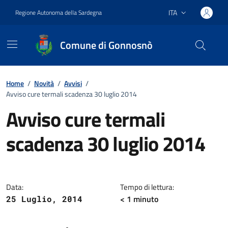
Vai ai contenuti
Vai al footer
ITA
Regione Autonoma della Sardegna
Lingua attiva:
Comune di Gonnosnò
Home
/
Novità
/
Avvisi
/
Avviso cure termali scadenza 30 luglio 2014
Avviso cure termali
scadenza 30 luglio 2014
Dettagli della notizia
Data:
Tempo di lettura:
< 1
minuto
25 Luglio, 2014