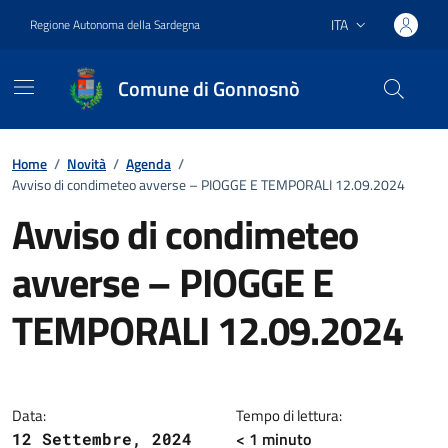
Vai ai contenuti
Vai al footer
ITA
Regione Autonoma della Sardegna
Lingua attiva:
Comune di Gonnosnò
Home
/
Novità
/
Agenda
/
Avviso di condimeteo avverse – PIOGGE E TEMPORALI 12.09.2024
Avviso di condimeteo
avverse – PIOGGE E
TEMPORALI 12.09.2024
Dettagli della notizia
Data:
Tempo di lettura:
< 1
minuto
12 Settembre, 2024