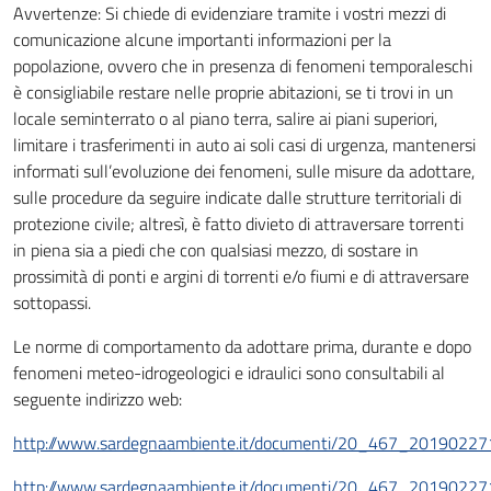
Avvertenze: Si chiede di evidenziare tramite i vostri mezzi di
comunicazione alcune importanti informazioni per la
popolazione, ovvero che in presenza di fenomeni temporaleschi
è consigliabile restare nelle proprie abitazioni, se ti trovi in un
locale seminterrato o al piano terra, salire ai piani superiori,
limitare i trasferimenti in auto ai soli casi di urgenza, mantenersi
informati sull’evoluzione dei fenomeni, sulle misure da adottare,
sulle procedure da seguire indicate dalle strutture territoriali di
protezione civile; altresì, è fatto divieto di attraversare torrenti
in piena sia a piedi che con qualsiasi mezzo, di sostare in
prossimità di ponti e argini di torrenti e/o fiumi e di attraversare
sottopassi.
Le norme di comportamento da adottare prima, durante e dopo
fenomeni meteo-idrogeologici e idraulici sono consultabili al
seguente indirizzo web:
http://www.sardegnaambiente.it/documenti/20_467_20190227
http://www.sardegnaambiente.it/documenti/20_467_20190227