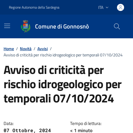
Vai ai contenuti
Vai al footer
ITA
Regione Autonoma della Sardegna
Lingua attiva:
Comune di Gonnosnò
Home
/
Novità
/
Avvisi
/
Avviso di criticità per rischio idrogeologico per temporali 07/10/2024
Avviso di criticità per
rischio idrogeologico per
temporali 07/10/2024
Dettagli della notizia
Data:
Tempo di lettura:
< 1
minuto
07 Ottobre, 2024