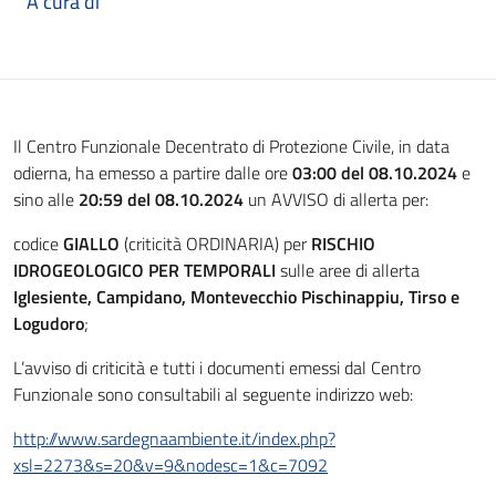
A cura di
Il Centro Funzionale Decentrato di Protezione Civile, in data
odierna, ha emesso a partire dalle ore
03:00 del 08.10.2024
e
sino alle
20:59 del 08.10.2024
un AVVISO di allerta per:
codice
GIALLO
(criticità ORDINARIA) per
RISCHIO
IDROGEOLOGICO PER TEMPORALI
sulle aree di allerta
Iglesiente, Campidano, Montevecchio Pischinappiu, Tirso e
Logudoro
;
L’avviso di criticità e tutti i documenti emessi dal Centro
Funzionale sono consultabili al seguente indirizzo web:
http://www.sardegnaambiente.it/index.php?
xsl=2273&s=20&v=9&nodesc=1&c=7092