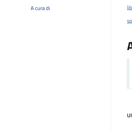
li
A cura di
sp
A
U