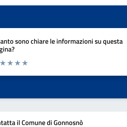
anto sono chiare le informazioni su questa
gina?
a da 1 a 5 stelle la pagina
ta 1 stelle su 5
Valuta 2 stelle su 5
Valuta 3 stelle su 5
Valuta 4 stelle su 5
Valuta 5 stelle su 5
tatta il Comune di Gonnosnò