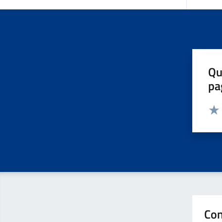
Qu
pa
Valut
Valu
Con