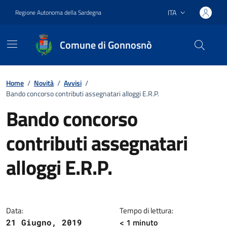
Vai ai contenuti
Vai al footer
ITA
Regione Autonoma della Sardegna
Lingua attiva:
Comune di Gonnosnò
Home
/
Novità
/
Avvisi
/
Bando concorso contributi assegnatari alloggi E.R.P.
Bando concorso
contributi assegnatari
alloggi E.R.P.
Dettagli della notizia
Data:
Tempo di lettura:
< 1
minuto
21 Giugno, 2019