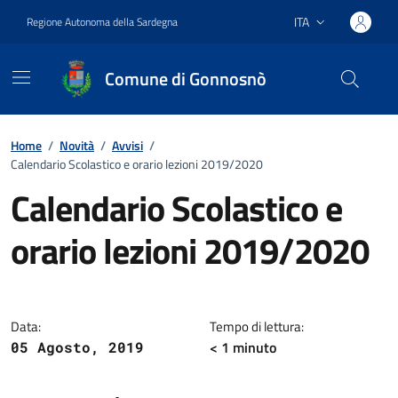
Vai ai contenuti
Vai al footer
ITA
Regione Autonoma della Sardegna
Lingua attiva:
Comune di Gonnosnò
Home
/
Novità
/
Avvisi
/
Calendario Scolastico e orario lezioni 2019/2020
Calendario Scolastico e
orario lezioni 2019/2020
Dettagli della notizia
Data:
Tempo di lettura:
< 1
minuto
05 Agosto, 2019