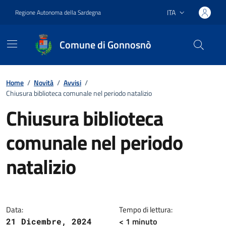
Vai ai contenuti
Vai al footer
ITA
Regione Autonoma della Sardegna
Lingua attiva:
Comune di Gonnosnò
Home
/
Novità
/
Avvisi
/
Chiusura biblioteca comunale nel periodo natalizio
Chiusura biblioteca
comunale nel periodo
natalizio
Dettagli della notizia
Data:
Tempo di lettura:
< 1
minuto
21 Dicembre, 2024