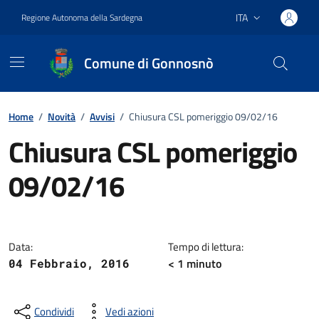
Vai ai contenuti
Vai al footer
ITA
Regione Autonoma della Sardegna
Lingua attiva:
Comune di Gonnosnò
Home
/
Novità
/
Avvisi
/
Chiusura CSL pomeriggio 09/02/16
Chiusura CSL pomeriggio
09/02/16
Dettagli della notizia
Data:
Tempo di lettura:
< 1
minuto
04 Febbraio, 2016
Condividi
Vedi azioni