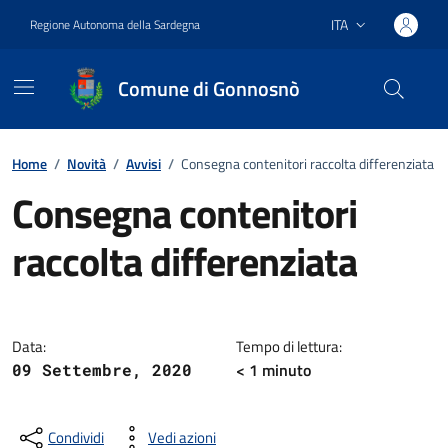
Vai ai contenuti
Vai al footer
ITA
Regione Autonoma della Sardegna
Lingua attiva:
Comune di Gonnosnò
Home
/
Novità
/
Avvisi
/
Consegna contenitori raccolta differenziata
Consegna contenitori
raccolta differenziata
Dettagli della notizia
Data:
Tempo di lettura:
< 1
minuto
09 Settembre, 2020
Condividi
Vedi azioni