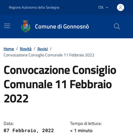
Vai ai contenuti
Vai al footer
ITA
Regione Autonoma della Sardegna
Lingua attiva:
Comune di Gonnosnò
Home
/
Novità
/
Avvisi
/
Convocazione Consiglio Comunale 11 Febbraio 2022
Convocazione Consiglio
Comunale 11 Febbraio
2022
Dettagli della notizia
Data:
Tempo di lettura:
< 1
minuto
07 Febbraio, 2022