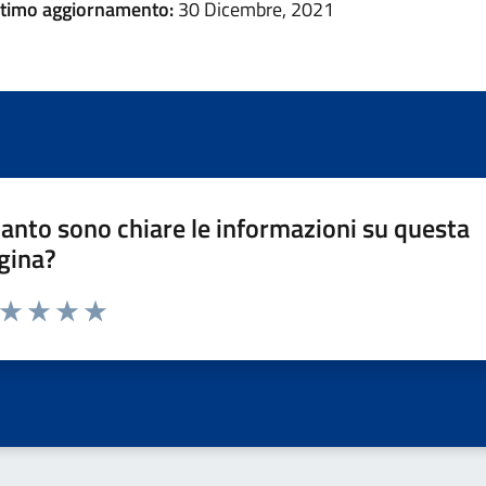
ltimo aggiornamento:
30 Dicembre, 2021
anto sono chiare le informazioni su questa
gina?
a da 1 a 5 stelle la pagina
ta 1 stelle su 5
Valuta 2 stelle su 5
Valuta 3 stelle su 5
Valuta 4 stelle su 5
Valuta 5 stelle su 5