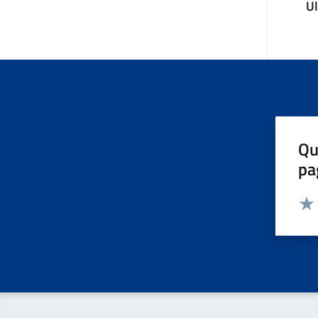
U
Qu
pa
Valut
Valu