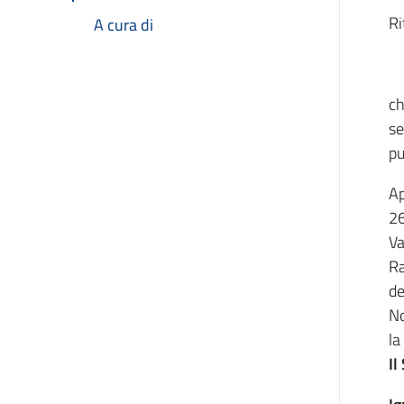
Ri
A cura di
ch
se
pu
Ap
26
Va
Ra
de
No
la
Il