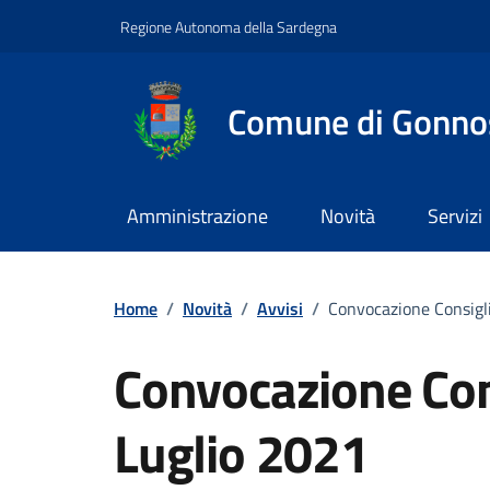
Vai ai contenuti
Vai al footer
Regione Autonoma della Sardegna
Comune di Gonno
Amministrazione
Novità
Servizi
Home
/
Novità
/
Avvisi
/
Convocazione Consigl
Convocazione Co
Luglio 2021