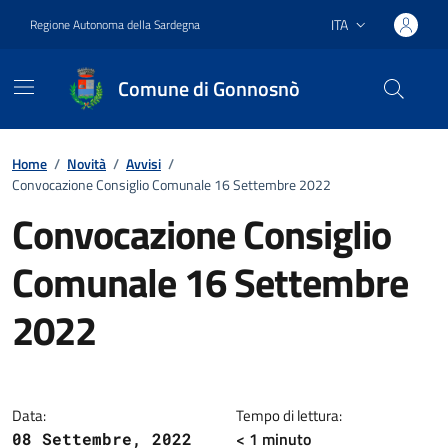
Vai ai contenuti
Vai al footer
ITA
Regione Autonoma della Sardegna
Lingua attiva:
Comune di Gonnosnò
Home
/
Novità
/
Avvisi
/
Convocazione Consiglio Comunale 16 Settembre 2022
Convocazione Consiglio
Comunale 16 Settembre
2022
Dettagli della notizia
Data:
Tempo di lettura:
< 1
minuto
08 Settembre, 2022