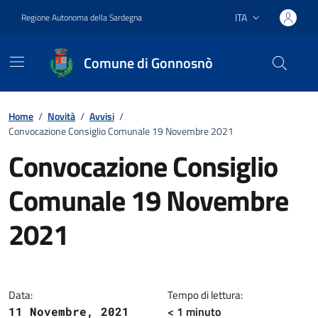
Vai ai contenuti
Vai al footer
ITA
Regione Autonoma della Sardegna
Lingua attiva:
Comune di Gonnosnò
Home
/
Novità
/
Avvisi
/
Convocazione Consiglio Comunale 19 Novembre 2021
Convocazione Consiglio
Comunale 19 Novembre
2021
Dettagli della notizia
Data:
Tempo di lettura:
< 1
minuto
11 Novembre, 2021