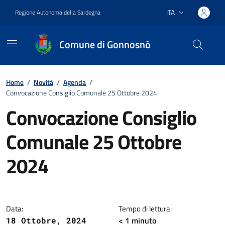
Vai ai contenuti
Vai al footer
ITA
Regione Autonoma della Sardegna
Lingua attiva:
Comune di Gonnosnò
Home
/
Novità
/
Agenda
/
Convocazione Consiglio Comunale 25 Ottobre 2024
Convocazione Consiglio
Comunale 25 Ottobre
2024
Dettagli della notizia
Data:
Tempo di lettura:
< 1
minuto
18 Ottobre, 2024