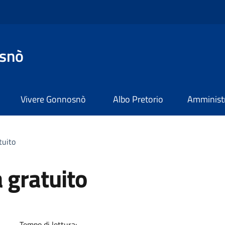
snò
Vivere Gonnosnò
Albo Pretorio
Amministr
tuito
 gratuito
a
Tempo di lettura: