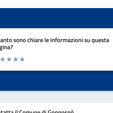
anto sono chiare le informazioni su questa
gina?
a da 1 a 5 stelle la pagina
ta 1 stelle su 5
Valuta 2 stelle su 5
Valuta 3 stelle su 5
Valuta 4 stelle su 5
Valuta 5 stelle su 5
tatta il Comune di Gonnosnò