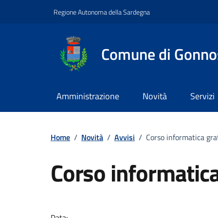
Vai ai contenuti
Vai al footer
Regione Autonoma della Sardegna
Comune di Gonno
Amministrazione
Novità
Servizi
Home
/
Novità
/
Avvisi
/
Corso informatica gra
Corso informatica
Dettagli della notizi
Data: