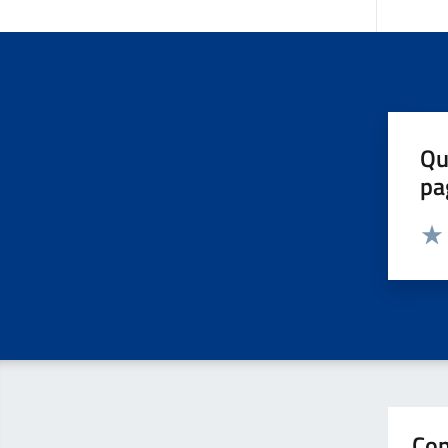
Qu
pa
Valut
Valu
Con