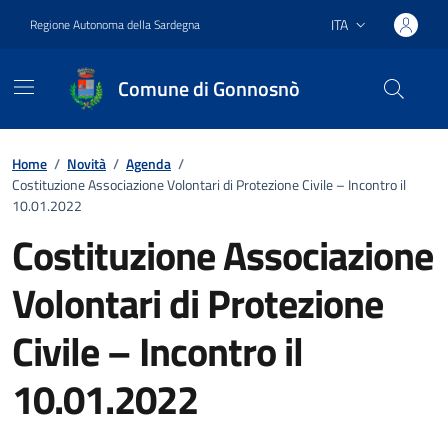
Vai ai contenuti
Vai al footer
ITA
Regione Autonoma della Sardegna
Lingua attiva:
Comune di Gonnosnò
Home
/
Novità
/
Agenda
/
Costituzione Associazione Volontari di Protezione Civile – Incontro il
10.01.2022
Costituzione Associazione
Volontari di Protezione
Civile – Incontro il
10.01.2022