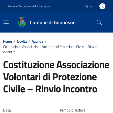
Vai ai contenuti
Vai al footer
ITA
Regione Autonoma della Sardegna
Lingua attiva:
Comune di Gonnosnò
Home
/
Novità
/
Agenda
/
Costituzione Associazione Volontari di Protezione Civile – Rinvio
incontro
Costituzione Associazione
Volontari di Protezione
Civile – Rinvio incontro
Dettagli della notizia
Data:
Tempo di lettura: