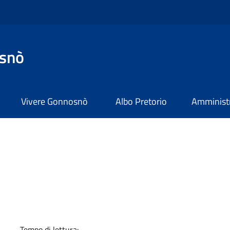
snò
Vivere Gonnosnò
Albo Pretorio
Amministr
a
Tempo di lettura: