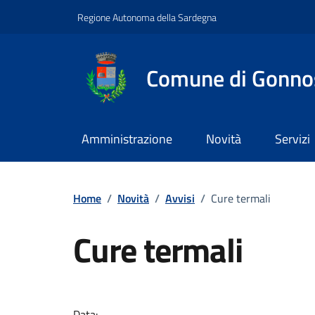
Vai ai contenuti
Vai al footer
Regione Autonoma della Sardegna
Comune di Gonno
Amministrazione
Novità
Servizi
Home
/
Novità
/
Avvisi
/
Cure termali
Cure termali
Dettagli della notizi
Data: