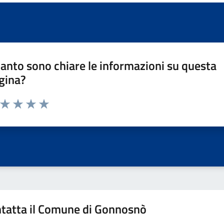
anto sono chiare le informazioni su questa
gina?
a da 1 a 5 stelle la pagina
ta 1 stelle su 5
Valuta 2 stelle su 5
Valuta 3 stelle su 5
Valuta 4 stelle su 5
Valuta 5 stelle su 5
tatta il Comune di Gonnosnò