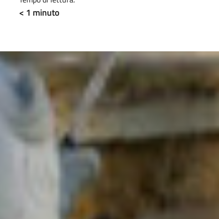
< 1
minuto