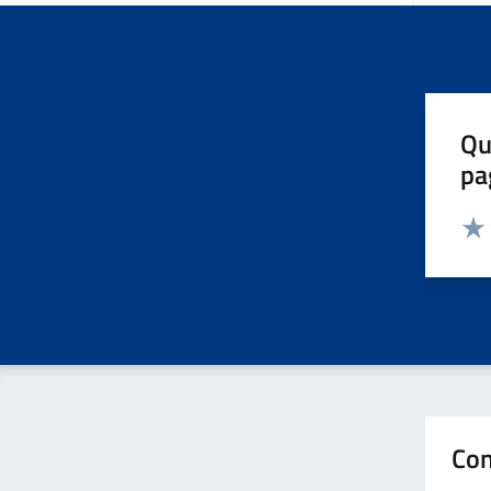
Qu
pa
Valut
Valu
Con