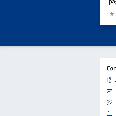
pa
Valut
Valu
Con