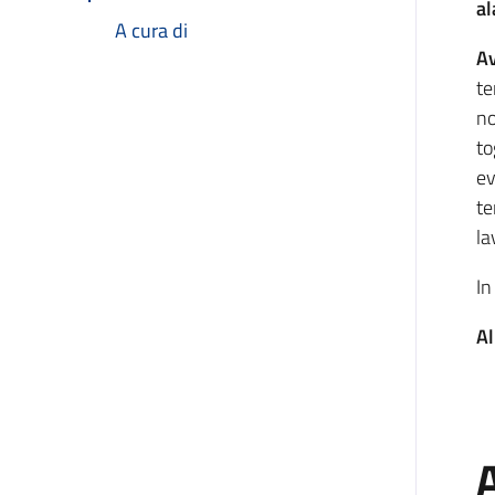
al
A cura di
Av
te
no
to
ev
te
la
In
Al
A