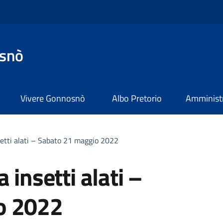
snò
Vivere Gonnosnò
Albo Pretorio
Amministr
setti alati – Sabato 21 maggio 2022
 insetti alati –
o 2022