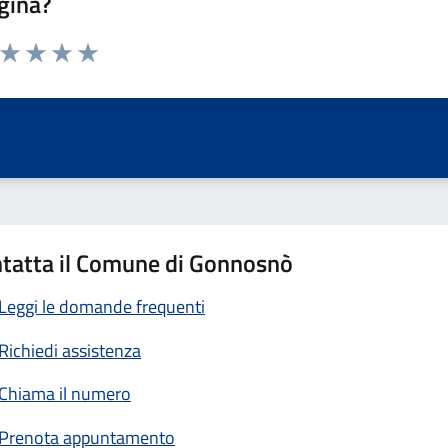
gina?
a da 1 a 5 stelle la pagina
ta 1 stelle su 5
Valuta 2 stelle su 5
Valuta 3 stelle su 5
Valuta 4 stelle su 5
Valuta 5 stelle su 5
tatta il Comune di Gonnosnò
Leggi le domande frequenti
Richiedi assistenza
Chiama il numero
Prenota appuntamento