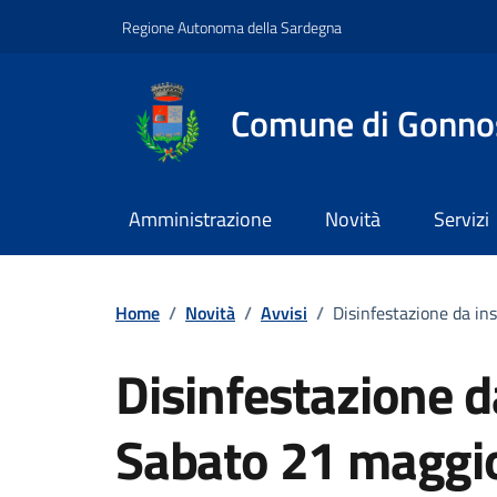
Vai ai contenuti
Vai al footer
Regione Autonoma della Sardegna
Comune di Gonno
Amministrazione
Novità
Servizi
Home
/
Novità
/
Avvisi
/
Disinfestazione da in
Disinfestazione da
Sabato 21 maggi