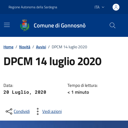
Vai ai contenuti
Vai al footer
ITA
Regione Autonoma della Sardegna
Lingua attiva:
Comune di Gonnosnò
Home
/
Novità
/
Avvisi
/
DPCM 14 luglio 2020
DPCM 14 luglio 2020
Dettagli della notizia
Data:
Tempo di lettura:
< 1
minuto
20 Luglio, 2020
Condividi
Vedi azioni