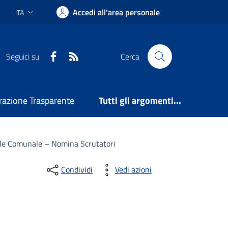
Accedi all'area personale
ITA
Lingua attiva:
Facebook
RSS
Seguici su
Cerca
azione Trasparente
Tutti gli argomenti...
ale Comunale – Nomina Scrutatori
Condividi
Vedi azioni