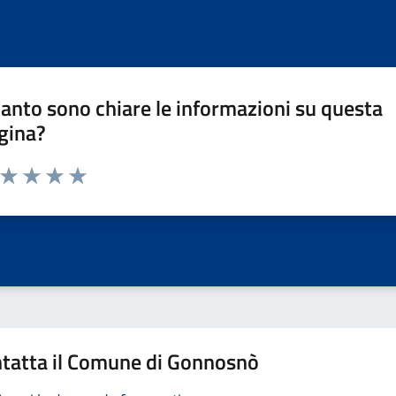
anto sono chiare le informazioni su questa
gina?
a da 1 a 5 stelle la pagina
ta 1 stelle su 5
Valuta 2 stelle su 5
Valuta 3 stelle su 5
Valuta 4 stelle su 5
Valuta 5 stelle su 5
tatta il Comune di Gonnosnò