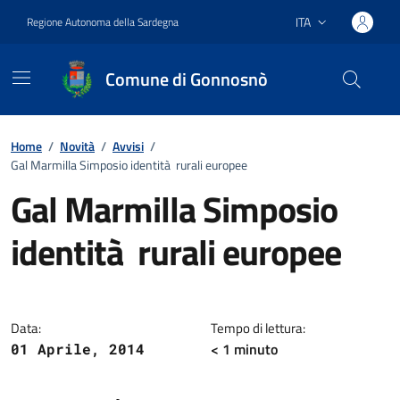
Vai ai contenuti
Vai al footer
ITA
Regione Autonoma della Sardegna
Lingua attiva:
Comune di Gonnosnò
Home
/
Novità
/
Avvisi
/
Gal Marmilla Simposio identità rurali europee
Gal Marmilla Simposio
identità rurali europee
Dettagli della notizia
Data:
Tempo di lettura:
< 1
minuto
01 Aprile, 2014