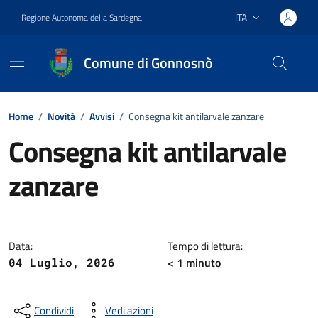
Vai ai contenuti
Vai al footer
ITA
Regione Autonoma della Sardegna
Lingua attiva:
Comune di Gonnosnò
Home
/
Novità
/
Avvisi
/
Consegna kit antilarvale zanzare
Consegna kit antilarvale
zanzare
Dettagli della notizia
Data:
Tempo di lettura:
< 1
minuto
04 Luglio, 2026
Condividi
Vedi azioni