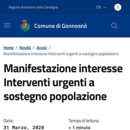
Vai ai contenuti
Vai al footer
ITA
Regione Autonoma della Sardegna
Lingua attiva:
Comune di Gonnosnò
Home
/
Novità
/
Avvisi
/
Manifestazione interesse Interventi urgenti a sostegno popolazione
Manifestazione interesse
Interventi urgenti a
sostegno popolazione
Dettagli della notizia
Data:
Tempo di lettura:
< 1
minuto
31 Marzo, 2020