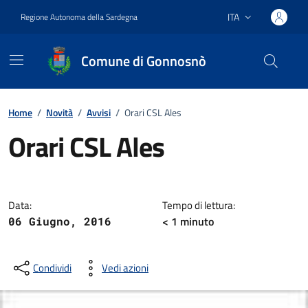
Vai ai contenuti
Vai al footer
ITA
Regione Autonoma della Sardegna
Lingua attiva:
Comune di Gonnosnò
Home
/
Novità
/
Avvisi
/
Orari CSL Ales
Orari CSL Ales
Dettagli della notizia
Data:
Tempo di lettura:
< 1
minuto
06 Giugno, 2016
Condividi
Vedi azioni