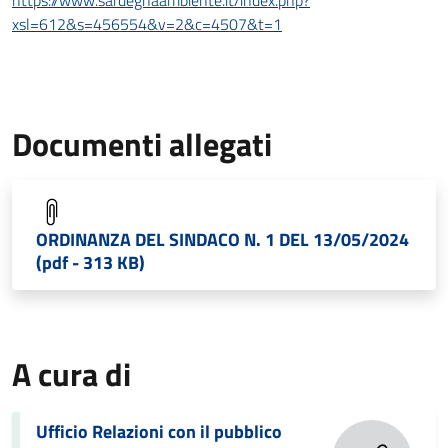
https://www.sardegnaambiente.it/index.php?
xsl=612&s=456554&v=2&c=4507&t=1
Documenti allegati
ORDINANZA DEL SINDACO N. 1 DEL 13/05/2024
(pdf - 313 KB)
A cura di
Ufficio Relazioni con il pubblico