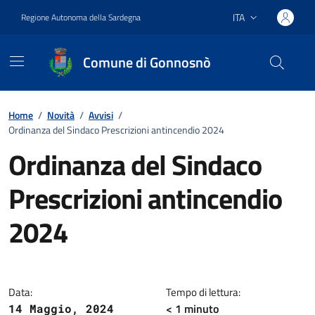
Vai ai contenuti
Vai al footer
ITA
Regione Autonoma della Sardegna
Lingua attiva:
Comune di Gonnosnò
Home
/
Novità
/
Avvisi
/
Ordinanza del Sindaco Prescrizioni antincendio 2024
Ordinanza del Sindaco
Prescrizioni antincendio
2024
Dettagli della notizia
Data:
Tempo di lettura:
< 1
minuto
14 Maggio, 2024