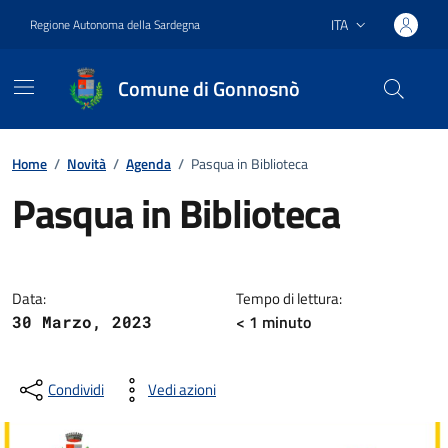
Vai ai contenuti
Vai al footer
ITA
Regione Autonoma della Sardegna
Lingua attiva:
Comune di Gonnosnò
Home
/
Novità
/
Agenda
/
Pasqua in Biblioteca
Pasqua in Biblioteca
Dettagli della notizia
Data:
Tempo di lettura:
< 1
minuto
30 Marzo, 2023
Condividi
Vedi azioni