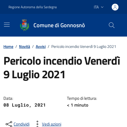
Vai ai contenuti
Vai al footer
ITA
Regione Autonoma della Sardegna
Lingua attiva:
Comune di Gonnosnò
Home
/
Novità
/
Avvisi
/
Pericolo incendio Venerdì 9 Luglio 2021
Pericolo incendio Venerdì
9 Luglio 2021
Dettagli della notizia
Data:
Tempo di lettura:
< 1
minuto
08 Luglio, 2021
Condividi
Vedi azioni