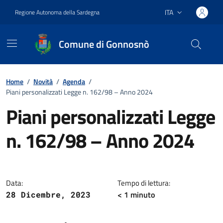
Vai ai contenuti
Vai al footer
ITA
Regione Autonoma della Sardegna
Lingua attiva:
Comune di Gonnosnò
Home
/
Novità
/
Agenda
/
Piani personalizzati Legge n. 162/98 – Anno 2024
Piani personalizzati Legge
n. 162/98 – Anno 2024
Dettagli della notizia
Data:
Tempo di lettura:
< 1
minuto
28 Dicembre, 2023