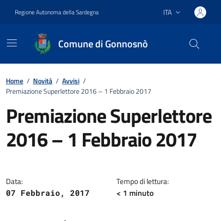
Vai ai contenuti
Vai al footer
ITA
Regione Autonoma della Sardegna
Lingua attiva:
Comune di Gonnosnò
Home
/
Novità
/
Avvisi
/
Premiazione Superlettore 2016 – 1 Febbraio 2017
Premiazione Superlettore
2016 – 1 Febbraio 2017
Dettagli della notizia
Data:
Tempo di lettura:
< 1
minuto
07 Febbraio, 2017