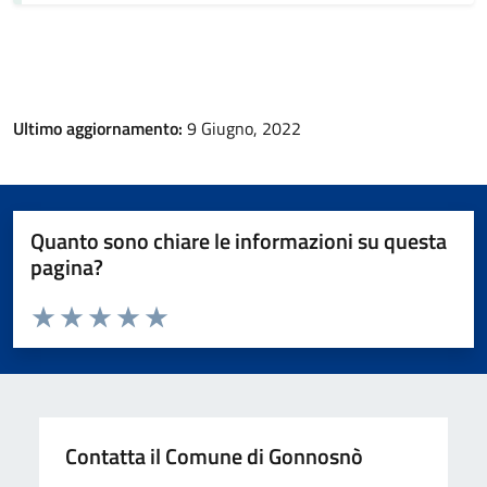
Ultimo aggiornamento:
9 Giugno, 2022
Quanto sono chiare le informazioni su questa
pagina?
Valuta da 1 a 5 stelle la pagina
Valuta 1 stelle su 5
Valuta 2 stelle su 5
Valuta 3 stelle su 5
Valuta 4 stelle su 5
Valuta 5 stelle su 5
Contatta il Comune di Gonnosnò