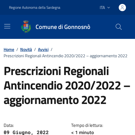
Vai ai contenuti
Vai al footer
ITA
Regione Autonoma della Sardegna
Lingua attiva:
Comune di Gonnosnò
Home
/
Novità
/
Avvisi
/
Prescrizioni Regionali Antincendio 2020/2022 – aggiornamento 2022
Prescrizioni Regionali
Antincendio 2020/2022 –
aggiornamento 2022
Dettagli della notizia
Data:
Tempo di lettura:
< 1
minuto
09 Giugno, 2022