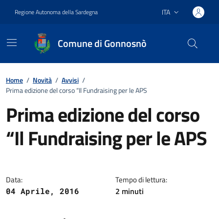
Vai ai contenuti
Vai al footer
ITA
Regione Autonoma della Sardegna
Lingua attiva:
Comune di Gonnosnò
Home
/
Novità
/
Avvisi
/
Prima edizione del corso “Il Fundraising per le APS
Prima edizione del corso
“Il Fundraising per le APS
Dettagli della notizia
Data:
Tempo di lettura:
2
minuti
04 Aprile, 2016