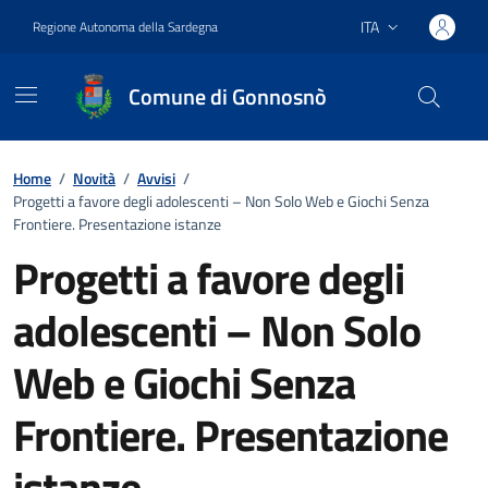
Vai ai contenuti
Vai al footer
ITA
Regione Autonoma della Sardegna
Lingua attiva:
Comune di Gonnosnò
Home
/
Novità
/
Avvisi
/
Progetti a favore degli adolescenti – Non Solo Web e Giochi Senza
Frontiere. Presentazione istanze
Progetti a favore degli
adolescenti – Non Solo
Web e Giochi Senza
Frontiere. Presentazione
istanze