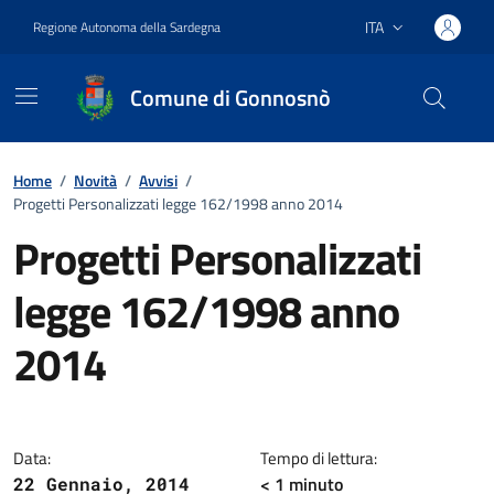
Vai ai contenuti
Vai al footer
ITA
Regione Autonoma della Sardegna
Lingua attiva:
Comune di Gonnosnò
Home
/
Novità
/
Avvisi
/
Progetti Personalizzati legge 162/1998 anno 2014
Progetti Personalizzati
legge 162/1998 anno
2014
Dettagli della notizia
Data:
Tempo di lettura:
< 1
minuto
22 Gennaio, 2014