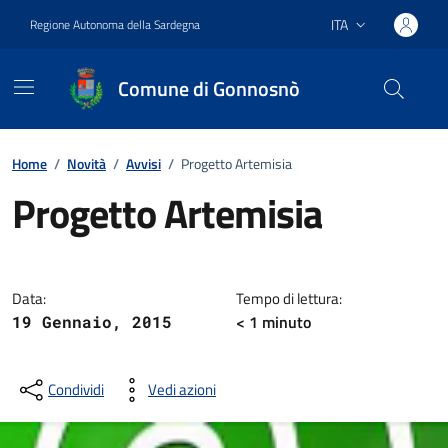
Vai ai contenuti
Vai al footer
ITA
Regione Autonoma della Sardegna
Lingua attiva:
Comune di Gonnosnò
Home
/
Novità
/
Avvisi
/
Progetto Artemisia
Progetto Artemisia
Dettagli della notizia
Data:
Tempo di lettura:
< 1
minuto
19 Gennaio, 2015
Condividi
Vedi azioni